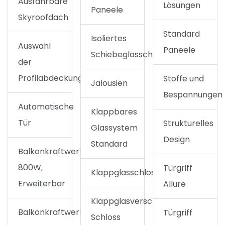
Ausfahrbare
Lösungen
Paneele
Skyroofdach
Standard
Isoliertes
Auswahl
Paneele
Schiebeglasschloss
der
Profilabdeckungen
Stoffe und
Jalousien
Bespannungen
Automatische
Klappbares
Tür
Strukturelles
Glassystem
Design
Standard
Balkonkraftwerk
800W,
Türgriff
Klappglasschloss
Erweiterbar
Allure
Klappglasverschluss
Balkonkraftwerk
Türgriff
Schloss