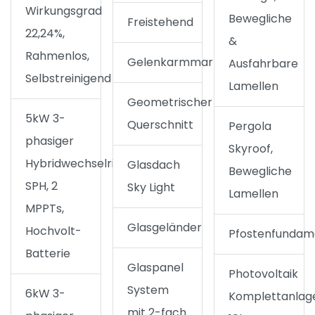
Wirkungsgrad
Bewegliche
Freistehend
22,24%,
&
Rahmenlos,
Gelenkarmmarkise
Ausfahrbare
Selbstreinigend
Lamellen
Geometrischer
5kW 3-
Querschnitt
Pergola
phasiger
Skyroof,
Hybridwechselrichter
Glasdach
Bewegliche
SPH, 2
Sky Light
Lamellen
MPPTs,
Glasgeländer
Hochvolt-
Pfostenfundam
Batterie
Glaspanel
Photovoltaik
System
6kW 3-
Komplettanlag
mit 2-fach