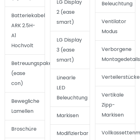
LG Display
Beleuchtung
2 (ease
Batteriekabel
Ventilator
smart)
ARK 2.5H-
Modus
A1
LG Display
Hochvolt
Verborgene
3 (ease
Montagedetail
smart)
Betreuungspaket
(ease
Verteilerstücke
Linearle
con)
LED
Vertikale
Beleuchtung
Bewegliche
Zipp-
Lamellen
Markisen
Markisen
Broschüre
Vollkassettenm
Modifizierbar