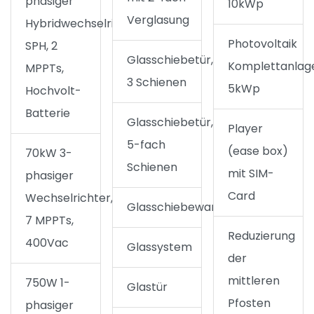
phasiger
10kWp
Verglasung
Hybridwechselrichter
Photovoltaik
SPH, 2
Glasschiebetür,
Komplettanlag
MPPTs,
3 Schienen
5kWp
Hochvolt-
Batterie
Glasschiebetür,
Player
5-fach
(ease box)
70kW 3-
Schienen
mit SIM-
phasiger
Card
Wechselrichter,
Glasschiebewand
7 MPPTs,
Reduzierung
400Vac
Glassystem
der
mittleren
750W 1-
Glastür
Pfosten
phasiger