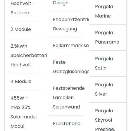
Design
Hochvolt-
Pergola
Batterie
Marine
Endpunktzentrierte
Bewegung
2 Module
Pergola
Panorama
Fallarmmarkise
2.5kWh
Speicherbatterie
Pergola
Feste
Hochvolt
Satin
Ganzglasanlagen
4 Module
Pergola
Feststehende
Silver
Lamellen
455W +
Seitenwand
max 25%
Pergola
Solarmodul,
Skyroof
Freistehend
Modul
Prestige,