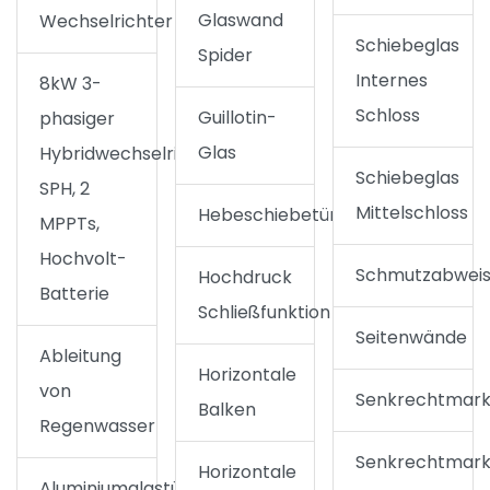
Glaswand
Wechselrichter
Schiebeglas
Spider
Internes
8kW 3-
Schloss
Guillotin-
phasiger
Glas
Hybridwechselrichter
Schiebeglas
SPH, 2
Mittelschloss
Hebeschiebetür
MPPTs,
Hochvolt-
Schmutzabwei
Hochdruck
Batterie
Schließfunktion
Seitenwände
Ableitung
Horizontale
von
Senkrechtmark
Balken
Regenwasser
Senkrechtmark
Horizontale
Aluminiumglastür