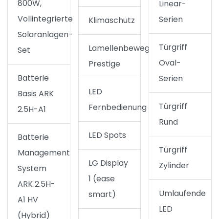
800W,
Linear-
Vollintegrierte
Serien
Klimaschutz
Solaranlagen-
Türgriff
Lamellenbewegung
Set
Oval-
Prestige
Batterie
Serien
LED
Basis ARK
Türgriff
Fernbedienung
2.5H-A1
Rund
LED Spots
Batterie
Türgriff
Management
LG Display
Zylinder
System
1 (ease
ARK 2.5H-
Umlaufende
smart)
A1 HV
LED
(Hybrid)