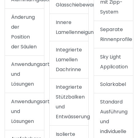
mit Zipp-
Glasschiebewand
System
Änderung
Innere
der
Separate
Lamellenneigung
Position
Rinnenprofile
der Säulen
Integrierte
Sky Light
Lamellen
Anwendungsarten
Application
Dachrinne
und
Lösungen
Solarkabel
Integrierte
Stützbalken
Anwendungsarten
Standard
und
und
Ausführung
Entwässerung
Lösungen
und
individuelle
Isolierte