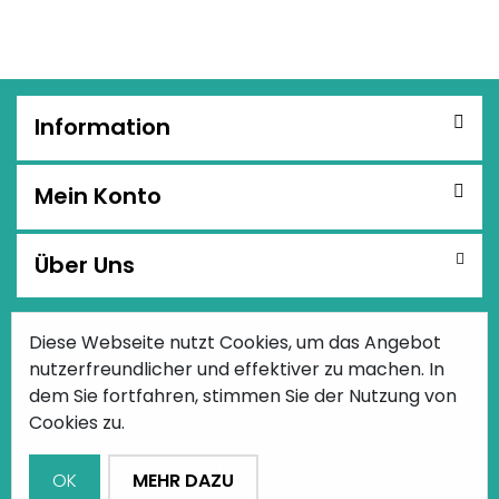
Information
Mein Konto
Über Uns
Diese Webseite nutzt Cookies, um das Angebot
Facebook
youtube
instagram
RSS
nutzerfreundlicher und effektiver zu machen. In
dem Sie fortfahren, stimmen Sie der Nutzung von
Cookies zu.
Copyright © 2026 skymax.at. Alle Rechte vorbehalten.
Integration by
Centado e.U.
OK
MEHR DAZU
GrandNode
- Powered by
nopCommerce