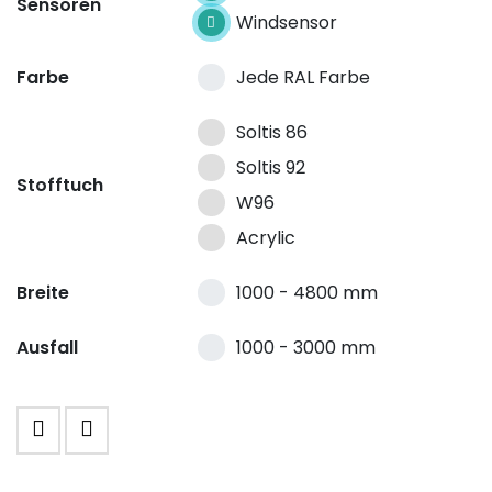
Sensoren
Windsensor
Windsensor
Farbe
Jede RAL Farbe
Jede RAL Farbe
Soltis 86
Soltis 92
Stofftuch
W96
Acrylic
Breite
1000 - 4800 mm
1000 - 4800 mm
Ausfall
1000 - 3000 mm
1000 - 3000 mm
MERKLISTE
EMPFEHLEN