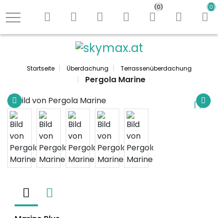
Shop durchs
(0)
(0)
Logo
Startseite
Überdachung
Terrassenüberdachung
Pergola Marine