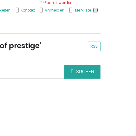
>>Partner werden
keiten
Kontakt
Anmelden
Merkliste
(0)
Shop durchsuchen
SSYSTEME
BESCHATTUNG
of prestige'
RSS
SEARCH STORE
SUCHEN