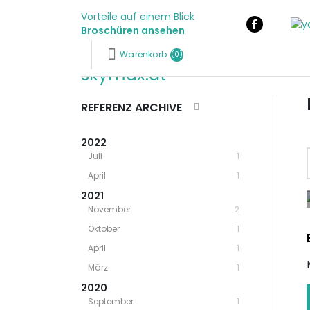
Vorteile auf einem Blick
Facebook
Broschüren ansehen
Warenkorb
(0)
Logo
REFERENZ ARCHIVE
2022
Juli
1
April
1
2021
November
2
Oktober
1
April
1
März
1
2020
September
1