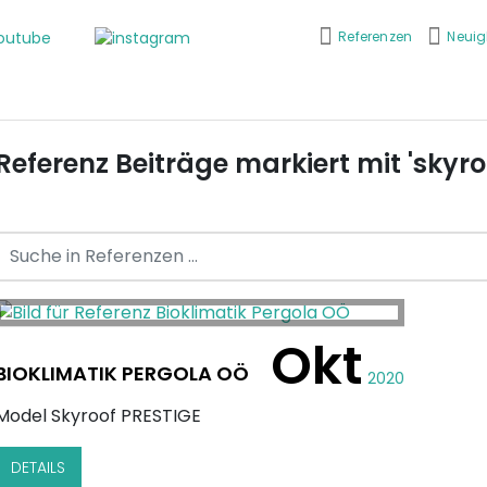
youtube
instagram
Referenzen
Neuig
SOLAR
ÜBERDACHUNG
GLA
Referenz Beiträge markiert mit 'skyro
Okt
BIOKLIMATIK PERGOLA OÖ
2020
Model Skyroof PRESTIGE
DETAILS