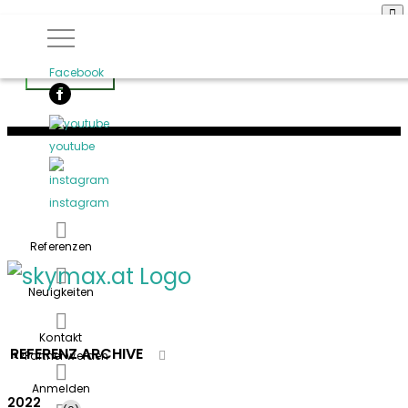
Facebook
youtube
instagram
Referenzen
Logo
Neuigkeiten
Kontakt
REFERENZ ARCHIVE
>>Partner werden
Anmelden
2022