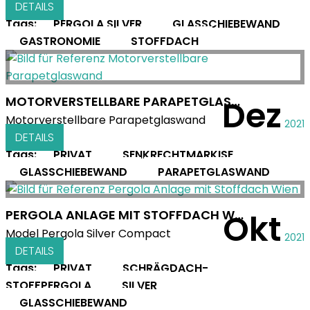
DETAILS
Tags:
PERGOLA SILVER
GLASSCHIEBEWAND
GASTRONOMIE
STOFFDACH
MOTORVERSTELLBARE PARAPETGLASWAND
Dez
Motorverstellbare Parapetglaswand
2021
DETAILS
Tags:
PRIVAT
SENKRECHTMARKISE
GLASSCHIEBEWAND
PARAPETGLASWAND
PERGOLA ANLAGE MIT STOFFDACH WIEN
Okt
Model Pergola Silver Compact
2021
DETAILS
Tags:
PRIVAT
SCHRÄGDACH-
STOFFPERGOLA
SILVER
GLASSCHIEBEWAND