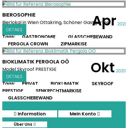
BIEROSOPHIE
Apr
Bierlokal in Wien Ottakring, Schöner Gastgarten
2021
DETAILS
Tags:
GASTRONOMIE
GLASSCHIEBEWAND
PERGOLA CROWN
ZIPMARKISE
BIOKLIMATIK PERGOLA OÖ
Okt
Model Skyroof PRESTIGE
2020
DETAILS
Tags:
PRIVAT
BIOKLIMATIK
SKYROOF
PRESTIGE
SENKRECHTMARKISE
GLASSCHIEBEWAND
Information
Mein Konto
Über Uns