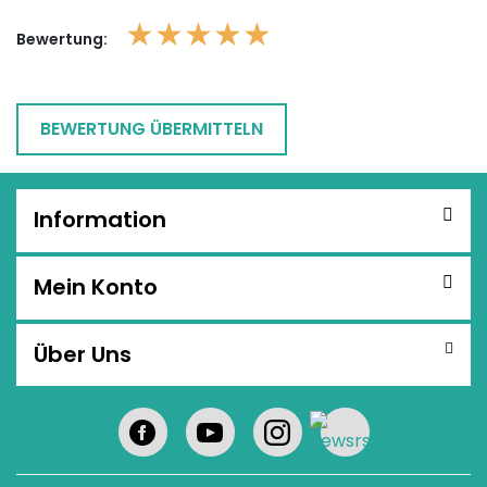
★
★
★
★
★
Bewertung:
Information
Mein Konto
Über Uns
Facebook
youtube
instagram
RSS